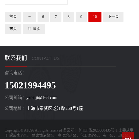
首页
···
6
7
8
9
10
下一页
末页
共 10 页
联系我们
CONTACT US
咨询电话：
15021994495
公司邮箱：
yanaijt@163.com
公司地址：
上海市奉贤区芝江路258号1幢
Copyright © A1096 All rights reserved 备案号：
沪ICP备2023000435号-1
主要从事
于
螺旋离心泵，耐腐蚀浓浆泵，高温熔盐泵，化工离心泵，液下泵，自吸泵，