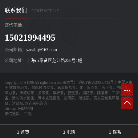
联系我们
CONTACT US
咨询电话：
15021994495
公司邮箱：
yanaijt@163.com
公司地址：
上海市奉贤区芝江路258号1幢
Copyright © A1096 All rights reserved 备案号：
沪ICP备2023000435号-1
主要从事
于
螺旋离心泵，耐腐蚀浓浆泵，高温熔盐泵，化工离心泵，液下泵，自吸泵，
磁力泵，压滤机泵，多级泵，螺杆泵，管道泵，消防泵，隔膜泵，二次供水设
备，消防供水设备，污水处理设备，脱硫泵，混流泵，蒸发强制循环泵，旋涡
泵，渣浆泵
, 欢迎来电咨询！
sitemap
|
网站地图
友情链接：
百度|
首页
电话
联系