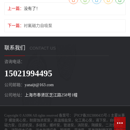
上一篇：
没有了！
下一篇：
衬氟磁力自吸泵
联系我们
CONTACT US
咨询电话：
15021994495
公司邮箱：
yanaijt@163.com
公司地址：
上海市奉贤区芝江路258号1幢
Copyright © A1096 All rights reserved 备案号：
沪ICP备2023000435号-1
主要从事
于
螺旋离心泵，耐腐蚀浓浆泵，高温熔盐泵，化工离心泵，液下泵，自吸泵，
磁力泵，压滤机泵，多级泵，螺杆泵，管道泵，消防泵，隔膜泵，二次供水设