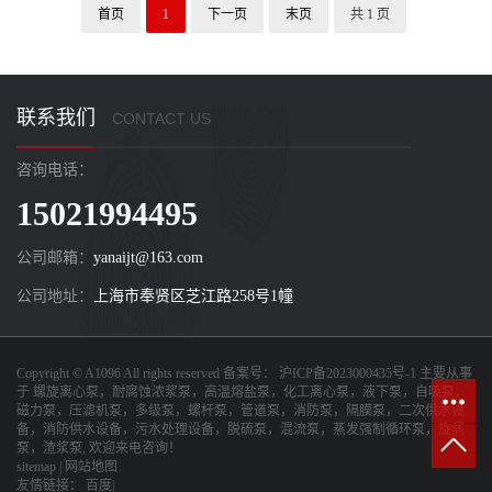
首页
1
下一页
末页
共 1 页
联系我们
CONTACT US
咨询电话：
15021994495
公司邮箱：
yanaijt@163.com
公司地址：
上海市奉贤区芝江路258号1幢
Copyright © A1096 All rights reserved 备案号：
沪ICP备2023000435号-1
主要从事
于
螺旋离心泵，耐腐蚀浓浆泵，高温熔盐泵，化工离心泵，液下泵，自吸泵，
磁力泵，压滤机泵，多级泵，螺杆泵，管道泵，消防泵，隔膜泵，二次供水设
备，消防供水设备，污水处理设备，脱硫泵，混流泵，蒸发强制循环泵，旋涡
泵，渣浆泵
, 欢迎来电咨询！
sitemap
|
网站地图
友情链接：
百度|