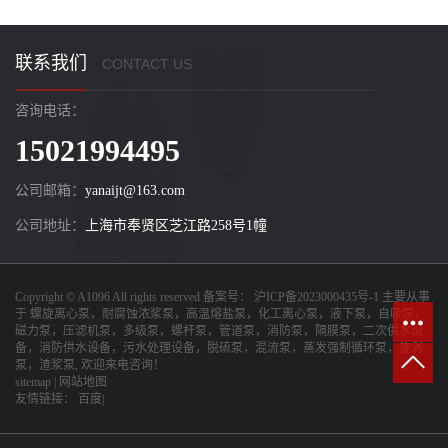
联系我们
CONTACT US
咨询电话：
15021994495
公司邮箱：
yanaijt@163.com
公司地址：
上海市奉贤区芝江路258号1幢
Copyright © A1096 All rights reserved 备案号：
沪ICP备2023000435号-1
主要从事
于
螺旋离心泵，耐腐蚀浓浆泵，高温熔盐泵，化工离心泵，液下泵，自吸泵，
磁力泵，压滤机泵，多级泵，螺杆泵，管道泵，消防泵，隔膜泵，二次供水设
备，消防供水设备，污水处理设备，脱硫泵，混流泵，蒸发强制循环泵，旋涡
泵，渣浆泵
, 欢迎来电咨询！
sitemap
|
网站地图
友情链接：
百度|