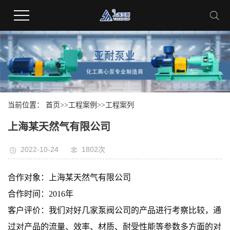
当前位置：
首页
>>
工程案例
>>
工程案列
上海某天然气有限公司
2022-10-24
1802次
合作对象：上海某天然气有限公司
合作时间：2016年
客户评价：我们对好几家泵阀公司的产品进行考察比较，通
过对产品的流量、效率、材质、耐受性能等参数多方面的对